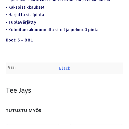
• Kaksoistikkaukset
Osoite:
Hikivuorenkatu 14 C 20, 33710 Tampere
• Harjattu sisäpinta
Puhelin:
040-7549431
• Tuplavärjätty
Sähköposti:
royal.yrityslahjat@gmail.com
• Kolmilankakudonnalla sileä ja pehmeä pinta
ETSI TUOTTEITA
Koot: S – XXL
Products
search
Väri
Black
Tee Jays
MAKSUTAPAMME:
TUTUSTU MYÖS