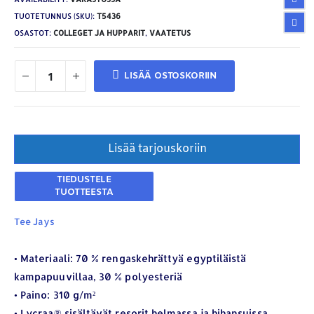
TUOTETUNNUS (SKU):
T5436
OSASTOT:
COLLEGET JA HUPPARIT
,
VAATETUS
LISÄÄ OSTOSKORIIN
Lisää tarjouskoriin
Tee Jays
• Materiaali: 70 % rengaskehrättyä egyptiläistä
kampapuuvillaa, 30 % polyesteriä
• Paino: 310 g/m²
YHTEYSTIEDOT
• Lycraa® sisältävät resorit helmassa ja hihansuissa