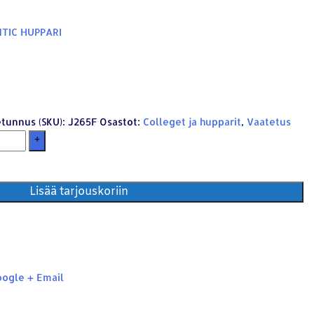
TIC HUPPARI
tunnus (SKU):
J265F
Osastot:
Colleget ja hupparit
,
Vaatetus
+
Lisää tarjouskoriin
ogle +
Email