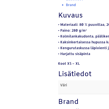
Brand
Kuvaus
• Materiaali: 80 % puuvillaa, 
• Paino: 280 g/m²
• Kolmilankakudonta, päälike
• Kaksinkertaisessa hupussa 
• Kengurutaskussa läpivienti 
• Harjattu sisäpinta
Koot XS – XL
Lisätiedot
Väri
Brand