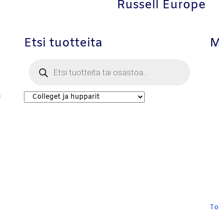
Russell Europe
Etsi tuotteita
M
Products
search
m
To