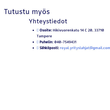
Tutustu myös
Yhteystiedot
Osoite:
Hikivuorenkatu 14 C 20, 33710
Tampere
Puhelin:
040-7549431
Sähköposti:
royal.yrityslahjat@gmail.co