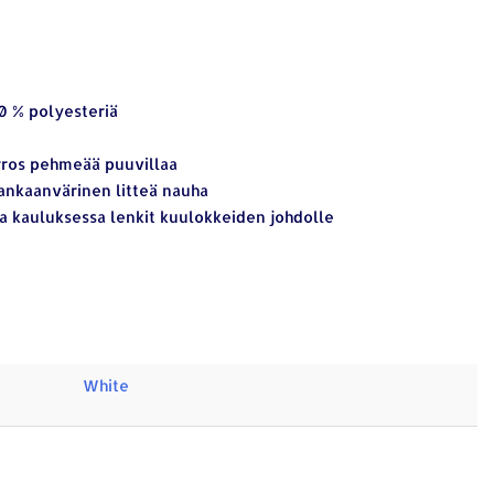
20 % polyesteriä
rros pehmeää puuvillaa
kankaanvärinen litteä nauha
ja kauluksessa lenkit kuulokkeiden johdolle
White