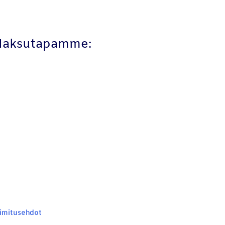
aksutapamme:
imitusehdot