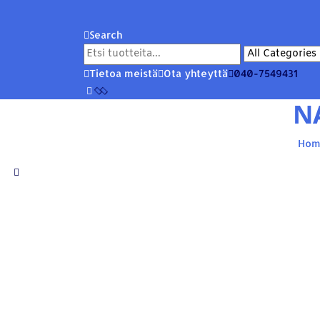
Search
Tietoa meistä
Ota yhteyttä
040-7549431
N
Hom