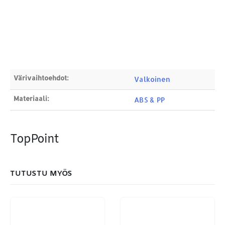
Sähköposti:
royal.yrityslahjat@gmail.com
ETSI TUOTTEITA
Products
search
Värivaihtoehdot:
Valkoinen
Materiaali:
ABS & PP
MAKSUTAPAMME:
TopPoint
TUTUSTU MYÖS