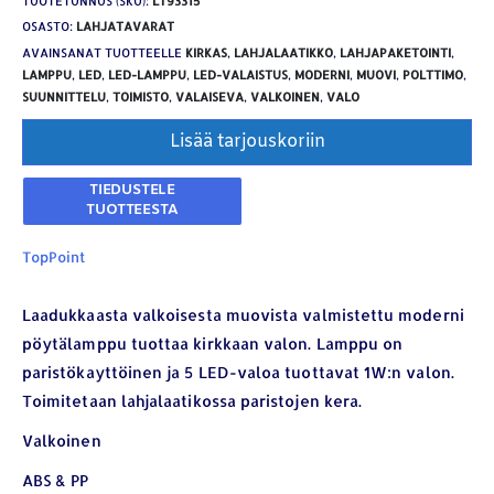
TUOTETUNNUS (SKU):
LT93315
OSASTO:
LAHJATAVARAT
AVAINSANAT TUOTTEELLE
KIRKAS
,
LAHJALAATIKKO
,
LAHJAPAKETOINTI
,
LAMPPU
,
LED
,
LED-LAMPPU
,
LED-VALAISTUS
,
MODERNI
,
MUOVI
,
POLTTIMO
,
SUUNNITTELU
,
TOIMISTO
,
VALAISEVA
,
VALKOINEN
,
VALO
Lisää tarjouskoriin
TopPoint
Laadukkaasta valkoisesta muovista valmistettu moderni
pöytälamppu tuottaa kirkkaan valon. Lamppu on
paristökayttöinen ja 5 LED-valoa tuottavat 1W:n valon.
Toimitetaan lahjalaatikossa paristojen kera.
YHTEYSTIEDOT
Valkoinen
Osoite:
Hikivuorenkatu 14 C 20, 33710 Tampere
ABS & PP
Puhelin:
040-7549431