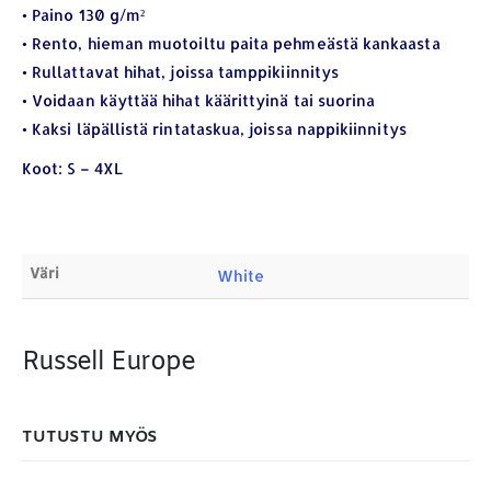
• Paino 130 g/m²
ETSI TUOTTEITA
• Rento, hieman muotoiltu paita pehmeästä kankaasta
• Rullattavat hihat, joissa tamppikiinnitys
Products
search
• Voidaan käyttää hihat käärittyinä tai suorina
• Kaksi läpällistä rintataskua, joissa nappikiinnitys
Koot: S – 4XL
MAKSUTAPAMME:
Väri
White
Russell Europe
TUTUSTU MYÖS