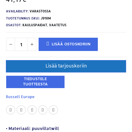
AVAILABILITY:
VARASTOSSA
TUOTETUNNUS (SKU):
J918M
OSASTOT:
KAULUSPAIDAT
,
VAATETUS
LISÄÄ OSTOSKORIIN
Lisää tarjouskoriin
Russell Europe
YHTEYSTIEDOT
Osoite:
Hikivuorenkatu 14 C 20, 33710 Tampere
Puhelin:
040-7549431
• Materiaali: puuvillatwill
Sähköposti:
royal.yrityslahjat@gmail.com