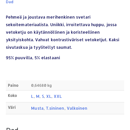
Dad
Pehmeä ja joustava merihenkinen svetari
sekoitemateriaalista. Uniikki, irroitettava huppu, jossa
vetoketju on käytännöllinen ja koristeellinen
YHTEYSTIEDOT
yksityiskohta. Vahvat kontrastiväriset vetoketjut. Kaksi
sivutaskua ja tyylitellyt saumat.
Osoite:
Hikivuorenkatu 14 C 20, 33710 Tampere
Puhelin:
040-7549431
95% puuvilla, 5% elastaani
Sähköposti:
royal.yrityslahjat@gmail.com
ETSI TUOTTEITA
Paino
0,64680 kg
Products
search
Koko
L
,
M
,
S
,
XL
,
XXL
Väri
Musta
,
T.sininen
,
Valkoinen