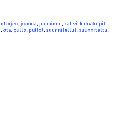
ullojen
,
juomia
,
juominen
,
kahvi
,
kahvikupit
,
i
,
ota
,
pullo
,
pullot
,
suunnitellut
,
suunniteltu
,