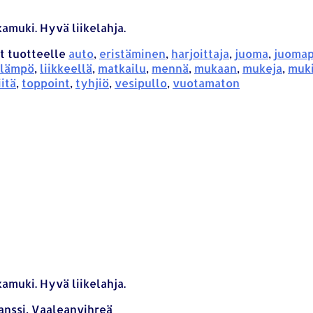
amuki. Hyvä liikelahja.
t tuotteelle
auto
,
eristäminen
,
harjoittaja
,
juoma
,
juomap
lämpö
,
liikkeellä
,
matkailu
,
mennä
,
mukaan
,
mukeja
,
muk
iitä
,
toppoint
,
tyhjiö
,
vesipullo
,
vuotamaton
amuki. Hyvä liikelahja.
anssi, Vaaleanvihreä