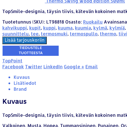
Thermo Swing wood edition 500ml
TopSmile-designia, täysin tiivis, kätevän kokoinen matk
Tuotetunnus (SKU):
LT98818
Osasto:
Ruokailu
Avainsana
kahvikuppi
,
kupit
,
kuppi
,
kuuma
,
kuumia
,
kylmä
,
kylmiä
,
suunnittelu
,
tee
,
termosmuki
,
termospullo
,
thermo
,
tiiv
Lisää tarjouskoriin
TopPoint
Facebook
Twitter
LinkedIn
Google +
Email
Kuvaus
Lisätiedot
Brand
Kuvaus
TopSmile-designia, täysin tiivis, kätevän kokoinen matk
Valkoinen, Musta, Hopea, Tummansininen, Punainen, Or