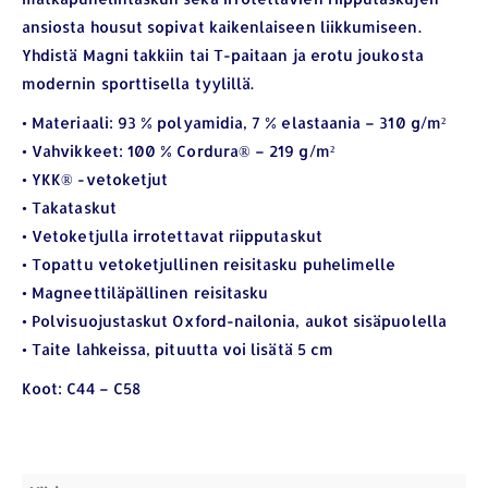
ansiosta housut sopivat kaikenlaiseen liikkumiseen.
Yhdistä Magni takkiin tai T-paitaan ja erotu joukosta
modernin sporttisella tyylillä.
• Materiaali: 93 % polyamidia, 7 % elastaania – 310 g/m²
• Vahvikkeet: 100 % Cordura® – 219 g/m²
• YKK® -vetoketjut
• Takataskut
YHTEYSTIEDOT
• Vetoketjulla irrotettavat riipputaskut
• Topattu vetoketjullinen reisitasku puhelimelle
Osoite:
Hikivuorenkatu 14 C 20, 33710 Tampere
• Magneettiläpällinen reisitasku
Puhelin:
040-7549431
• Polvisuojustaskut Oxford-nailonia, aukot sisäpuolella
Sähköposti:
royal.yrityslahjat@gmail.com
• Taite lahkeissa, pituutta voi lisätä 5 cm
ETSI TUOTTEITA
Koot: C44 – C58
Products
search