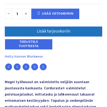
LISÄÄ OSTOSKORIIN
Lisää tarjouskoriin
Helly Hansen Workwear
Magni työhousut on valmistettu neljään suuntaan
joustavasta kankaasta. Cordurasta® valmistetut
polvisuojataskut, mittatasku ja lahkeensuut takaavat
erinomaisen kestävyyden. Topatun ja vedenpitävän
matkapuhelintaskun sekä irrotettavien riipputaskujen