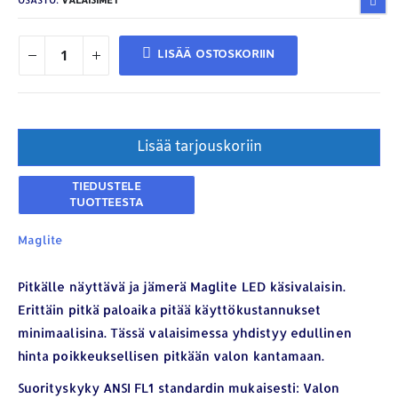
OSASTO:
VALAISIMET
LISÄÄ OSTOSKORIIN
Lisää tarjouskoriin
Maglite
Pitkälle näyttävä ja jämerä Maglite LED käsivalaisin.
Erittäin pitkä paloaika pitää käyttökustannukset
minimaalisina. Tässä valaisimessa yhdistyy edullinen
hinta poikkeuksellisen pitkään valon kantamaan.
Suorityskyky ANSI FL1 standardin mukaisesti: Valon