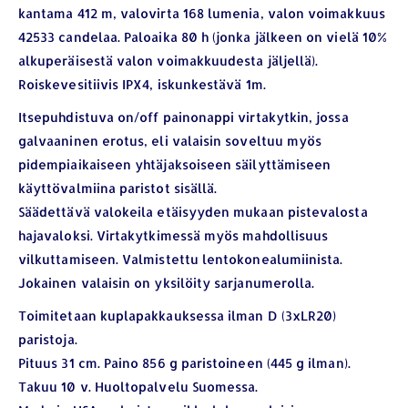
kantama 412 m, valovirta 168 lumenia, valon voimakkuus
42533 candelaa. Paloaika 80 h (jonka jälkeen on vielä 10%
alkuperäisestä valon voimakkuudesta jäljellä).
Roiskevesitiivis IPX4, iskunkestävä 1m.
Itsepuhdistuva on/off painonappi virtakytkin, jossa
galvaaninen erotus, eli valaisin soveltuu myös
pidempiaikaiseen yhtäjaksoiseen säilyttämiseen
käyttövalmiina paristot sisällä.
Säädettävä valokeila etäisyyden mukaan pistevalosta
hajavaloksi. Virtakytkimessä myös mahdollisuus
vilkuttamiseen. Valmistettu lentokonealumiinista.
Jokainen valaisin on yksilöity sarjanumerolla.
Toimitetaan kuplapakkauksessa ilman D (3xLR20)
paristoja.
Pituus 31 cm. Paino 856 g paristoineen (445 g ilman).
Takuu 10 v. Huoltopalvelu Suomessa.