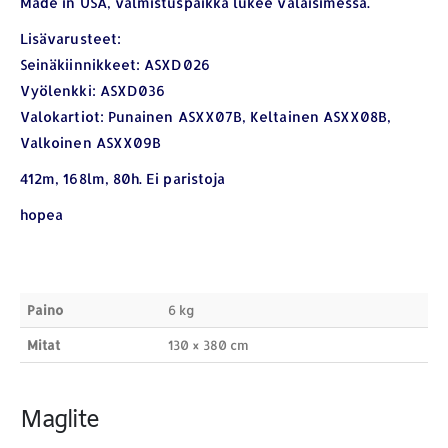
Made in USA, valmistuspaikka lukee valaisimessa.
Lisävarusteet:
Seinäkiinnikkeet: ASXD026
Vyölenkki: ASXD036
YHTEYSTIEDOT
Valokartiot: Punainen ASXX07B, Keltainen ASXX08B,
Osoite:
Hikivuorenkatu 14 C 20, 33710 Tampere
Valkoinen ASXX09B
Puhelin:
040-7549431
412m, 168lm, 80h. Ei paristoja
Sähköposti:
royal.yrityslahjat@gmail.com
hopea
ETSI TUOTTEITA
Products
search
Paino
6 kg
Mitat
130 × 380 cm
Maglite
MAKSUTAPAMME: