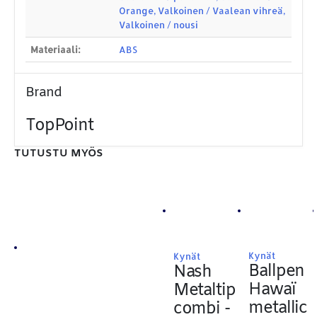
Orange, Valkoinen / Vaalean vihreä,
Sähköposti:
royal.yrityslahjat@gmail.com
Valkoinen / nousi
Materiaali:
ABS
ETSI TUOTTEITA
Products
search
Brand
TopPoint
TUTUSTU MYÖS
MAKSUTAPAMME:
Kynät
Kynät
Ballpen
Nash
Hawaï
Metaltip
metallic
combi -