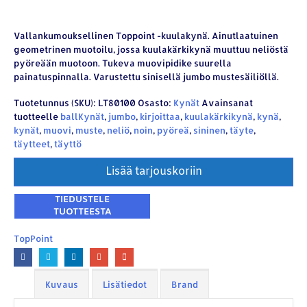
Vallankumouksellinen Toppoint -kuulakynä. Ainutlaatuinen
geometrinen muotoilu, jossa kuulakärkikynä muuttuu neliöstä
pyöreään muotoon. Tukeva muovipidike suurella
painatuspinnalla. Varustettu sinisellä jumbo mustesäiliöllä.
Tuotetunnus (SKU):
LT80100
Osasto:
Kynät
Avainsanat
tuotteelle
ballKynät
,
jumbo
,
kirjoittaa
,
kuulakärkikynä
,
kynä
,
kynät
,
muovi
,
muste
,
neliö
,
noin
,
pyöreä
,
sininen
,
täyte
,
täytteet
,
täyttö
Lisää tarjouskoriin
TopPoint
Kuvaus
Lisätiedot
Brand