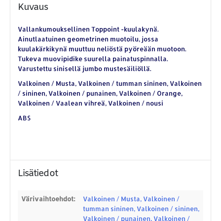
Kuvaus
Vallankumouksellinen Toppoint -kuulakynä.
Ainutlaatuinen geometrinen muotoilu, jossa
kuulakärkikynä muuttuu neliöstä pyöreään muotoon.
Tukeva muovipidike suurella painatuspinnalla.
Varustettu sinisellä jumbo mustesäiliöllä.
Valkoinen / Musta, Valkoinen / tumman sininen, Valkoinen
/ sininen, Valkoinen / punainen, Valkoinen / Orange,
Valkoinen / Vaalean vihreä, Valkoinen / nousi
ABS
Lisätiedot
YHTEYSTIEDOT
Värivaihtoehdot:
Valkoinen / Musta, Valkoinen /
Osoite:
Hikivuorenkatu 14 C 20, 33710 Tampere
tumman sininen, Valkoinen / sininen,
Valkoinen / punainen, Valkoinen /
Puhelin:
040-7549431