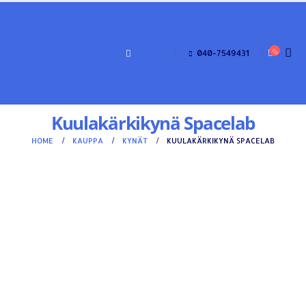
040-7549431
Kuulakärkikynä Spacelab
HOME
KAUPPA
KYNÄT
KUULAKÄRKIKYNÄ SPACELAB