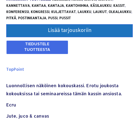
KANNETTAVA
,
KANTAA
,
KANTAJA
,
KANTOHIHNA
,
KÄSILAUKKU
,
KASSIT
,
KONFERENSSI
,
KONGRESSI
,
KULJETTAVAT
,
LAUKKU
,
LAUKUT
,
OLKALAUKKU
,
PITKÄ
,
POSTINKANTAJA
,
PUSSI
,
PUSSIT
Lisää tarjouskoriin
TopPoint
Luonnollisen näköinen kokouskassi. Erotu joukosta
kokouksissa tai seminaareissa tämän kassin ansiosta.
YHTEYSTIEDOT
Ecru
Osoite:
Hikivuorenkatu 14 C 20, 33710 Tampere
Jute, juco & canvas
Puhelin:
040-7549431
Sähköposti:
royal.yrityslahjat@gmail.com