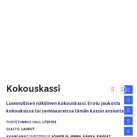
Kokouskassi
Luonnollisen näköinen kokouskassi. Erotu joukosta
kokouksissa tai seminaareissa tämän kassin ansiosta.
TUOTETUNNUS (SKU):
LT95154
OSASTO:
LAUKUT
AVAINSANAT TUOTTEELLE
ASIAKIRJA
,
HIHNA
,
KAHVA
,
KAHVAT
,