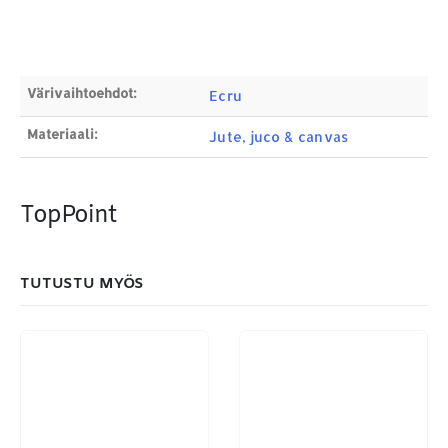
ETSI TUOTTEITA
Products
search
Värivaihtoehdot:
Ecru
Materiaali:
Jute, juco & canvas
MAKSUTAPAMME:
TopPoint
TUTUSTU MYÖS