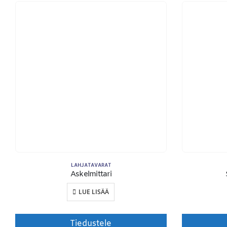
YHTEYSTIEDOT
Osoite:
Hikivuorenkatu 14 C 20, 33710 Tampere
Puhelin:
040-7549431
Sähköposti:
royal.yrityslahjat@gmail.com
LAHJATAVARAT
Askelmittari
LUE LISÄÄ
Tiedustele