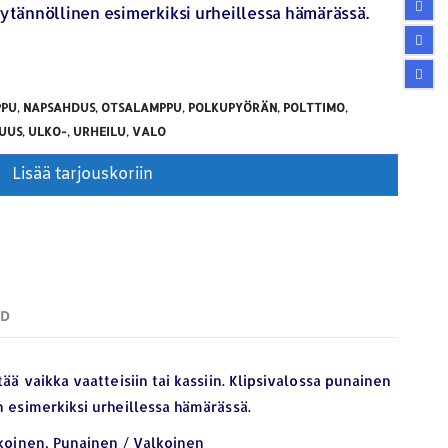
äytännöllinen esimerkiksi urheillessa hämärässä.
PPU
,
NAPSAHDUS
,
OTSALAMPPU
,
POLKUPYÖRÄN
,
POLTTIMO
,
UUS
,
ULKO-
,
URHEILU
,
VALO
Lisää tarjouskoriin
ND
ää vaikka vaatteisiin tai kassiin. Klipsivalossa punainen
n esimerkiksi urheillessa hämärässä.
lkoinen, Punainen / Valkoinen