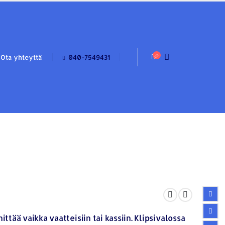
Ota yhteyttä
040-7549431
ittää vaikka vaatteisiin tai kassiin. Klipsivalossa