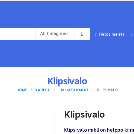
Tietoa meistä
Klipsivalo
HOME
KAUPPA
LAHJATAVARAT
KLIPSIVALO
Klipsivalo
Klipsivalo mikä on helppo kiinn