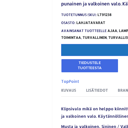
punainen ja valkoinen valo. K
TUOTETUNNUS (SKU):
LT91238
OSASTO:
LAHJATAVARAT
AVAINSANAT TUOTTEELLE
AJAA
,
LAM
TOIMINTAA
,
TURVALLINEN
,
TURVALLIS
TopPoint
KUVAUS
LISÄTIEDOT
BRA
Klipsivalo mikä on helppo kiinnitt
ja valkoinen valo. Käytännölline
Musta ja valkoinen, Sininen / Va