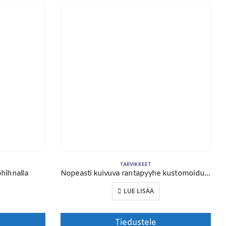
KSUTAPAMME:
TARVIKKEET
hihnalla
Nopeasti kuivuva rantapyyhe kustomoidulla printill
LUE LISÄÄ
imitusehdot
Tiedustele