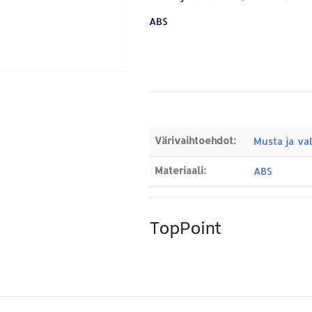
ABS
Värivaihtoehdot:
Musta ja va
Materiaali:
ABS
TopPoint