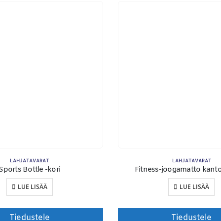
ETSI TUOTTEITA
MA
Products
search
LAHJATAVARAT
LAHJATAVARAT
Sports Bottle -kori
Fitness-joogamatto kanto
LUE LISÄÄ
LUE LISÄÄ
To
Tiedustele
Tiedustele