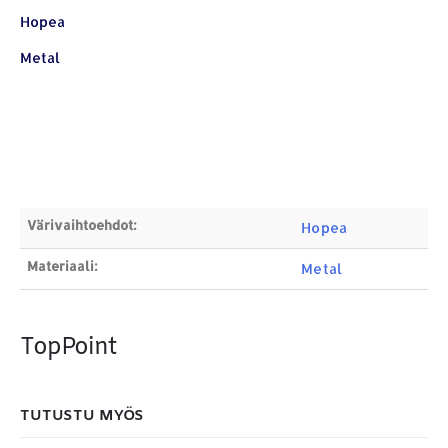
Hopea
Osoite:
Hikivuorenkatu 14 C 20, 33710 Tampere
Metal
Puhelin:
040-7549431
Sähköposti:
royal.yrityslahjat@gmail.com
ETSI TUOTTEITA
Products
search
Värivaihtoehdot:
Hopea
Materiaali:
Metal
MAKSUTAPAMME:
TopPoint
TUTUSTU MYÖS