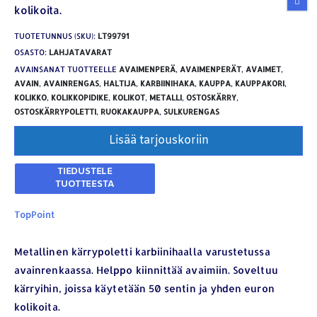
kolikoita.
TUOTETUNNUS (SKU):
LT99791
OSASTO:
LAHJATAVARAT
AVAINSANAT TUOTTEELLE
AVAIMENPERÄ
,
AVAIMENPERÄT
,
AVAIMET
,
AVAIN
,
AVAINRENGAS
,
HALTIJA
,
KARBIINIHAKA
,
KAUPPA
,
KAUPPAKORI
,
KOLIKKO
,
KOLIKKOPIDIKE
,
KOLIKOT
,
METALLI
,
OSTOSKÄRRY
,
OSTOSKÄRRYPOLETTI
,
RUOKAKAUPPA
,
SULKURENGAS
Lisää tarjouskoriin
TopPoint
Metallinen kärrypoletti karbiinihaalla varustetussa
avainrenkaassa. Helppo kiinnittää avaimiin. Soveltuu
kärryihin, joissa käytetään 50 sentin ja yhden euron
kolikoita.
YHTEYSTIEDOT