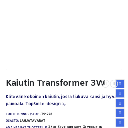
Kaiutin Transformer 3W
Kätevän kokoinen kaiutin, jossa liukuva kansi ja hyvä
painoala. TopSmile-designia,.
TUOTETUNNUS (SKU):
LT91278
OSASTO:
LAHJATAVARAT
AVAINSANAT TUOTTEELLE
ÄÄNI
,
ÄLYPUHELIMET
,
ÄLYPUHELIN
,