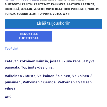
BLUETOOTH
,
KAIUTIN
,
KAIUTTIMET
,
KÄNNYKKÄ
,
LAATIKKO
,
LAATIKOT
,
LIIKKEELLÄ
,
MUKAAN
,
MUSIIKKI
,
MUSIIKKILAATIKKO
,
PUHELIMET
,
PUHELIN
,
PUHUJA
,
SUUNNITELLUT
,
TOPPOINT
,
VOIMA
,
WATT
Lisää tarjouskoriin
TopPoint
Kätevän kokoinen kaiutin, jossa liukuva kansi ja hyvä
painoala. TopSmile-designia,.
Valkoinen / Musta, Valkoinen / sininen, Valkoinen /
punainen, Valkoinen / Orange, Valkoinen / Vaalean
vihreä
ABS
YHTEYSTIEDOT