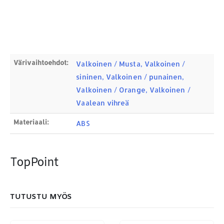
Osoite:
Hikivuorenkatu 14 C 20, 33710 Tampere
Puhelin:
040-7549431
Sähköposti:
royal.yrityslahjat@gmail.com
ETSI TUOTTEITA
Värivaihtoehdot:
Valkoinen / Musta, Valkoinen /
sininen, Valkoinen / punainen,
Products
search
Valkoinen / Orange, Valkoinen /
Vaalean vihreä
Materiaali:
ABS
MAKSUTAPAMME:
TopPoint
TUTUSTU MYÖS