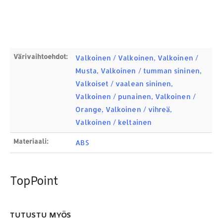
Värivaihtoehdot:
Valkoinen / Valkoinen, Valkoinen /
Musta, Valkoinen / tumman sininen,
Valkoiset / vaalean sininen,
Valkoinen / punainen, Valkoinen /
YHTEYSTIEDOT
Orange, Valkoinen / vihreä,
Osoite:
Hikivuorenkatu 14 C 20, 33710 Tampere
Valkoinen / keltainen
Puhelin:
040-7549431
Materiaali:
ABS
Sähköposti:
royal.yrityslahjat@gmail.com
ETSI TUOTTEITA
TopPoint
Products
search
TUTUSTU MYÖS