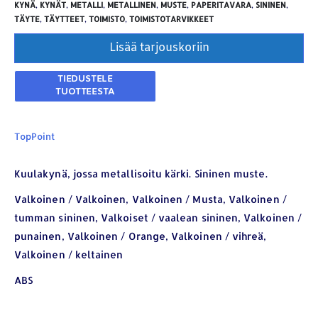
KYNÄ
,
KYNÄT
,
METALLI
,
METALLINEN
,
MUSTE
,
PAPERITAVARA
,
SININEN
,
TÄYTE
,
TÄYTTEET
,
TOIMISTO
,
TOIMISTOTARVIKKEET
Lisää tarjouskoriin
TopPoint
Kuulakynä, jossa metallisoitu kärki. Sininen muste.
Valkoinen / Valkoinen, Valkoinen / Musta, Valkoinen /
tumman sininen, Valkoiset / vaalean sininen, Valkoinen /
punainen, Valkoinen / Orange, Valkoinen / vihreä,
Valkoinen / keltainen
ABS