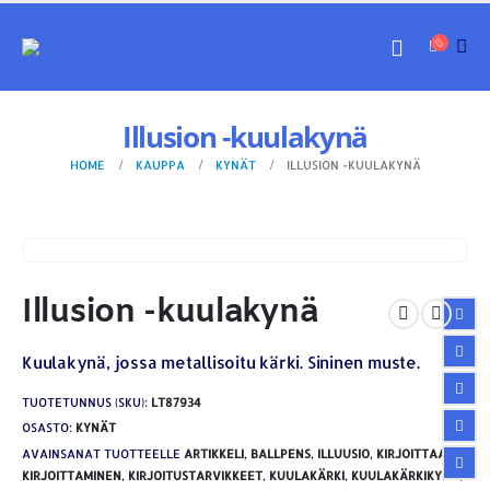
Illusion -kuulakynä
HOME
KAUPPA
KYNÄT
ILLUSION -KUULAKYNÄ
Illusion -kuulakynä
Kuulakynä, jossa metallisoitu kärki. Sininen muste.
TUOTETUNNUS (SKU):
LT87934
OSASTO:
KYNÄT
AVAINSANAT TUOTTEELLE
ARTIKKELI
,
BALLPENS
,
ILLUUSIO
,
KIRJOITTAA
,
KIRJOITTAMINEN
,
KIRJOITUSTARVIKKEET
,
KUULAKÄRKI
,
KUULAKÄRKIKYNÄ
,