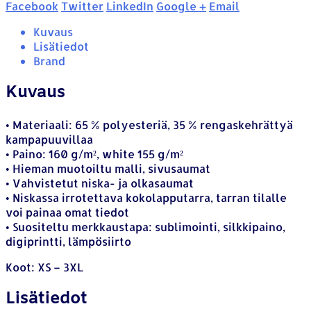
Facebook
Twitter
LinkedIn
Google +
Email
Kuvaus
Lisätiedot
Brand
Kuvaus
• Materiaali: 65 % polyesteriä, 35 % rengaskehrättyä
kampapuuvillaa
• Paino: 160 g/m², white 155 g/m²
• Hieman muotoiltu malli, sivusaumat
• Vahvistetut niska- ja olkasaumat
• Niskassa irrotettava kokolapputarra, tarran tilalle
voi painaa omat tiedot
• Suositeltu merkkaustapa: sublimointi, silkkipaino,
digiprintti, lämpösiirto
Koot: XS – 3XL
Lisätiedot