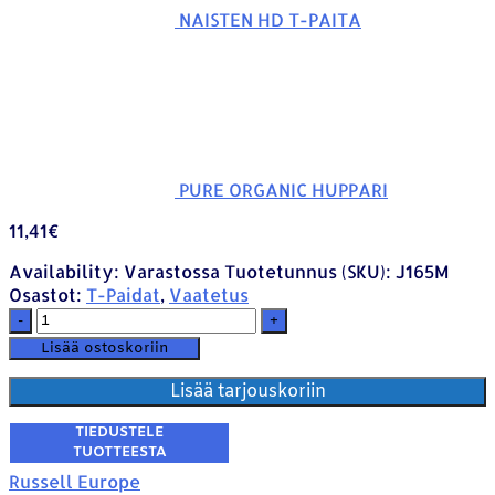
NAISTEN HD T-PAITA
PURE ORGANIC HUPPARI
11,41
€
Availability:
Varastossa
Tuotetunnus (SKU):
J165M
Osastot:
T-Paidat
,
Vaatetus
-
+
Lisää ostoskoriin
Lisää tarjouskoriin
Russell Europe