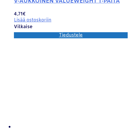
V-AUKKOINEN VALUEWEIGHT T-PAITA
4,71
€
Lisää ostoskoriin
Vilkaise
Tiedustele