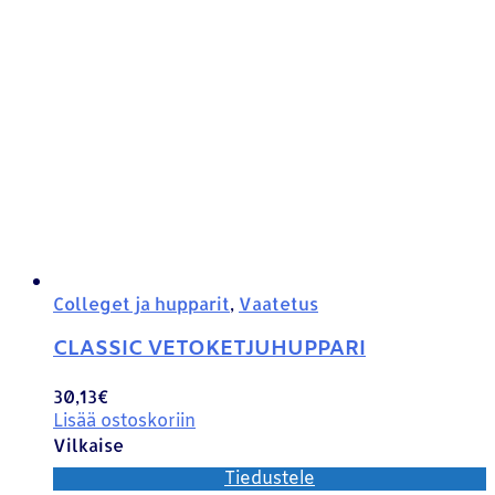
Colleget ja hupparit
,
Vaatetus
CLASSIC VETOKETJUHUPPARI
30,13
€
Lisää ostoskoriin
Vilkaise
Tiedustele