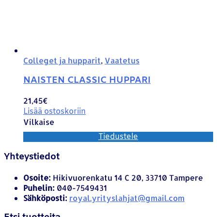
Colleget ja hupparit
,
Vaatetus
NAISTEN CLASSIC HUPPARI
21,45
€
Lisää ostoskoriin
Vilkaise
Tiedustele
Yhteystiedot
Osoite:
Hikivuorenkatu 14 C 20, 33710 Tampere
Puhelin:
040-7549431
Sähköposti:
royal.yrityslahjat@gmail.com