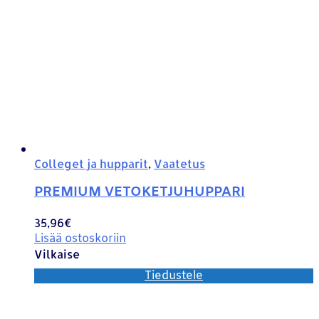
Colleget ja hupparit
,
Vaatetus
PREMIUM VETOKETJUHUPPARI
35,96
€
Lisää ostoskoriin
Vilkaise
Tiedustele