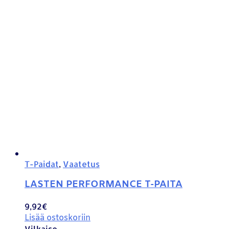
T-Paidat
,
Vaatetus
LASTEN PERFORMANCE T-PAITA
9,92
€
Lisää ostoskoriin
Vilkaise