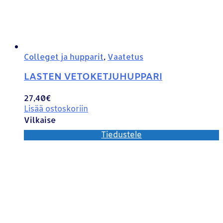
Colleget ja hupparit
,
Vaatetus
LASTEN VETOKETJUHUPPARI
27,40
€
Lisää ostoskoriin
Vilkaise
Tiedustele