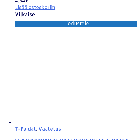
4,34
€
Lisää ostoskoriin
Vilkaise
Tiedustele
T-Paidat
,
Vaatetus