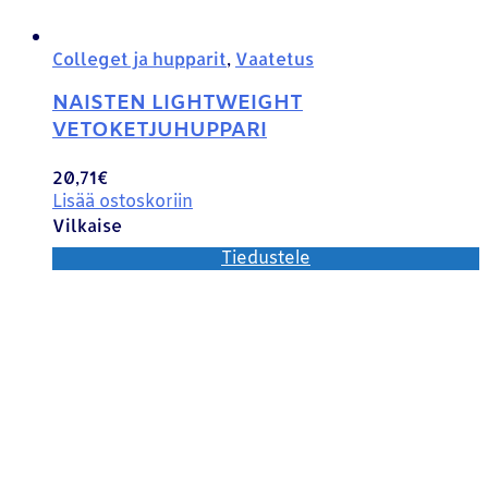
Colleget ja hupparit
,
Vaatetus
NAISTEN LIGHTWEIGHT
VETOKETJUHUPPARI
20,71
€
Lisää ostoskoriin
Vilkaise
Tiedustele