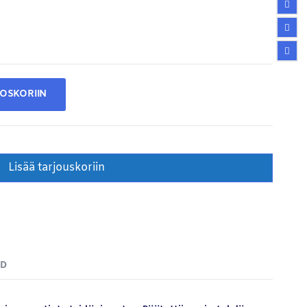
TOSKORIIN
Lisää tarjouskoriin
ND