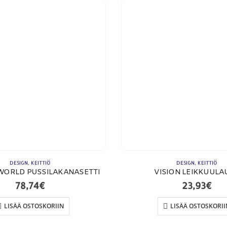
ETSI TUOTTEITA
MA
Products
search
DESIGN
,
KEITTIÖ
DESIGN
,
KEITTIÖ
WORLD PUSSILAKANASETTI
VISION LEIKKUULA
78,74
€
23,93
€
LISÄÄ OSTOSKORIIN
LISÄÄ OSTOSKORII
To