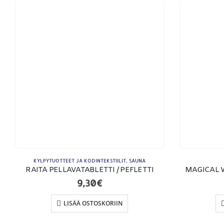
YHTEYSTIEDOT
Osoite:
Hikivuorenkatu 14 C 20, 33710 Tampere
Puhelin:
040-7549431
Sähköposti:
royal.yrityslahjat@gmail.com
KYLPYTUOTTEET JA KODINTEKSTIILIT
,
SAUNA
RAITA PELLAVATABLETTI / PEFLETTI
MAGICAL 
9,30
€
LISÄÄ OSTOSKORIIN