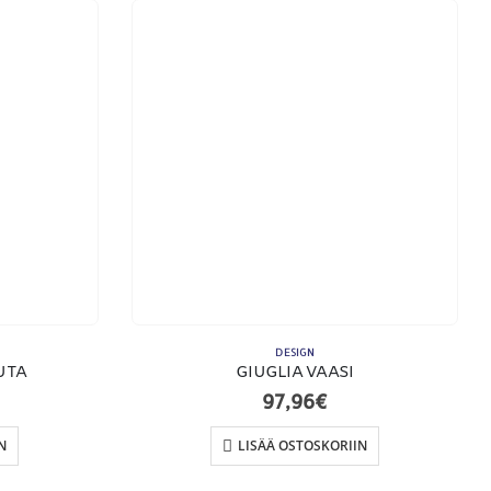
KSUTAPAMME:
DESIGN
UTA
GIUGLIA VAASI
97,96
€
N
LISÄÄ OSTOSKORIIN
imitusehdot