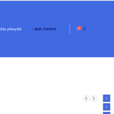
Ota yhteyttä
040-7549431