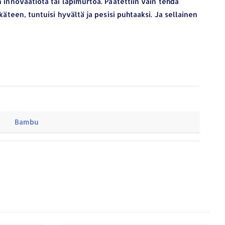
 innovaatiota tai läpimurtoa. Päätettiin vain tehdä
käteen, tuntuisi hyvältä ja pesisi puhtaaksi. Ja sellainen
Bambu