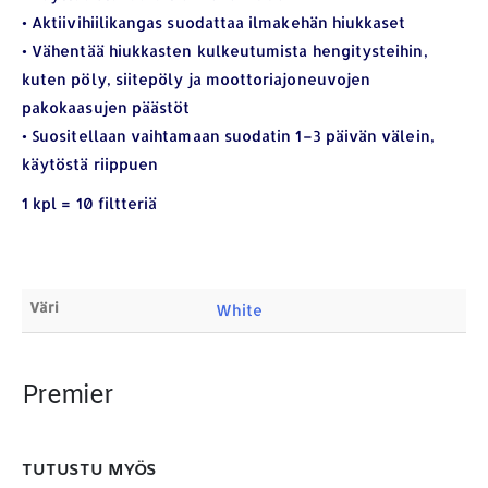
• Aktiivihiilikangas suodattaa ilmakehän hiukkaset
YHTEYSTIEDOT
• Vähentää hiukkasten kulkeutumista hengitysteihin,
kuten pöly, siitepöly ja moottoriajoneuvojen
Osoite:
Hikivuorenkatu 14 C 20, 33710 Tampere
pakokaasujen päästöt
Puhelin:
040-7549431
• Suositellaan vaihtamaan suodatin 1–3 päivän välein,
Sähköposti:
royal.yrityslahjat@gmail.com
käytöstä riippuen
ETSI TUOTTEITA
1 kpl = 10 filtteriä
Products
search
Väri
White
Premier
MAKSUTAPAMME:
TUTUSTU MYÖS