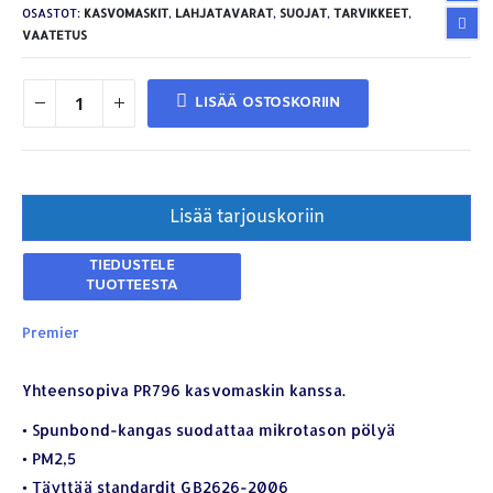
OSASTOT:
KASVOMASKIT
,
LAHJATAVARAT
,
SUOJAT
,
TARVIKKEET
,
VAATETUS
LISÄÄ OSTOSKORIIN
Lisää tarjouskoriin
Premier
Yhteensopiva PR796 kasvomaskin kanssa.
• Spunbond-kangas suodattaa mikrotason pölyä
• PM2,5
• Täyttää standardit GB2626-2006