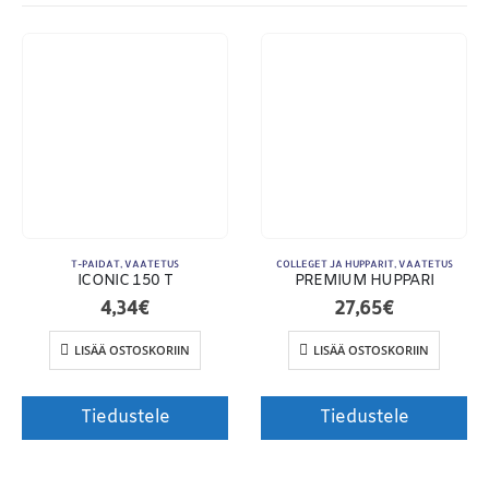
T-PAIDAT
,
VAATETUS
COLLEGET JA HUPPARIT
,
VAATETUS
ICONIC 150 T
PREMIUM HUPPARI
4,34
€
27,65
€
Toimitusehdot
LISÄÄ OSTOSKORIIN
LISÄÄ OSTOSKORIIN
Tiedustele
Tiedustele
© Copyright 2020. Markus Kosonen | Karisma Films