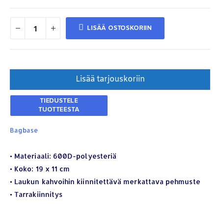
LISÄÄ OSTOSKORIIN
Lisää tarjouskoriin
YHTEYSTIEDOT
Bagbase
Osoite:
Hikivuorenkatu 14 C 20, 33710 Tampere
Puhelin:
040-7549431
• Materiaali: 600D-polyesteriä
• Koko: 19 x 11 cm
Sähköposti:
royal.yrityslahjat@gmail.com
• Laukun kahvoihin kiinnitettävä merkattava pehmuste
ETSI TUOTTEITA
• Tarrakiinnitys
Products
search