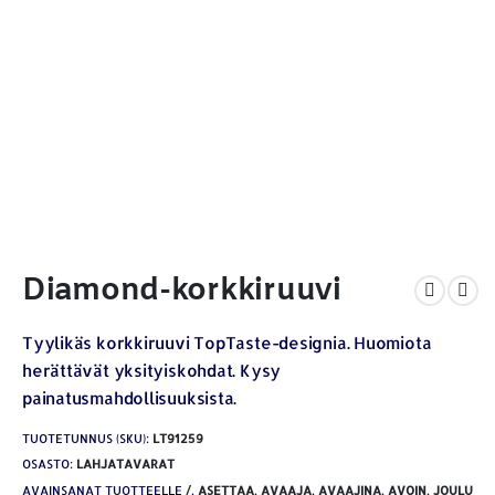
Diamond-korkkiruuvi
Tyylikäs korkkiruuvi TopTaste-designia. Huomiota
herättävät yksityiskohdat. Kysy
painatusmahdollisuuksista.
TUOTETUNNUS (SKU):
LT91259
OSASTO:
LAHJATAVARAT
AVAINSANAT TUOTTEELLE
/
,
ASETTAA
,
AVAAJA
,
AVAAJINA
,
AVOIN
,
JOULU