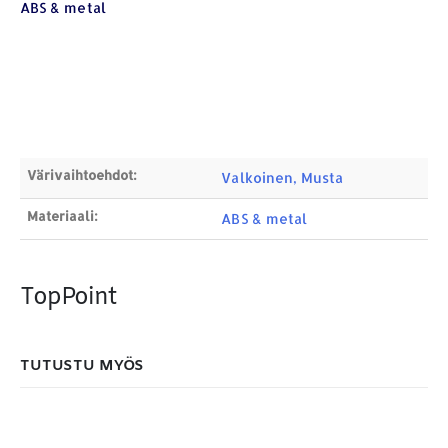
ABS & metal
Products
search
Värivaihtoehdot:
MAKSUTAPAMME:
Valkoinen, Musta
Materiaali:
ABS & metal
TopPoint
TUTUSTU MYÖS