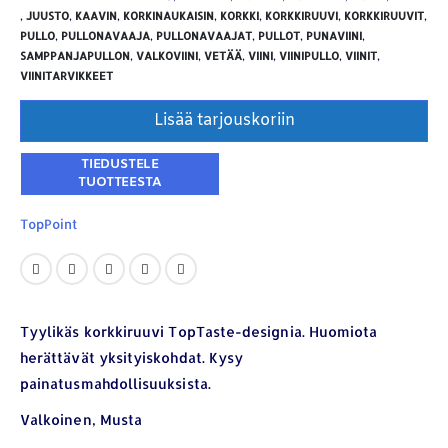
,
JUUSTO
,
KAAVIN
,
KORKINAUKAISIN
,
KORKKI
,
KORKKIRUUVI
,
KORKKIRUUVIT
,
PULLO
,
PULLONAVAAJA
,
PULLONAVAAJAT
,
PULLOT
,
PUNAVIINI
,
SAMPPANJAPULLON
,
VALKOVIINI
,
VETÄÄ
,
VIINI
,
VIINIPULLO
,
VIINIT
,
VIINITARVIKKEET
Lisää tarjouskoriin
TopPoint
YHTEYSTIEDOT
Osoite:
Hikivuorenkatu 14 C 20, 33710 Tampere
Tyylikäs korkkiruuvi TopTaste-designia. Huomiota
Puhelin:
040-7549431
herättävät yksityiskohdat. Kysy
Sähköposti:
royal.yrityslahjat@gmail.com
painatusmahdollisuuksista.
Valkoinen, Musta
ETSI TUOTTEITA