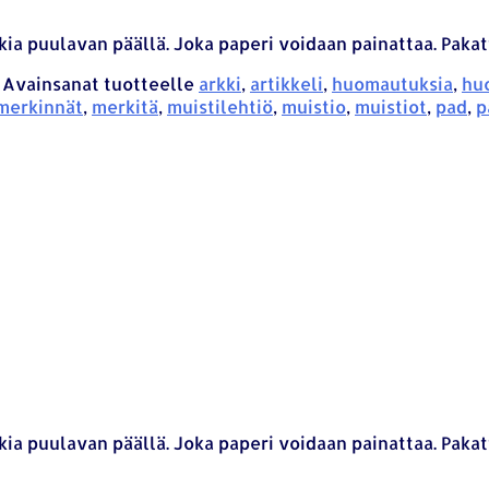
kia puulavan päällä. Joka paperi voidaan painattaa. Pak
Avainsanat tuotteelle
arkki
,
artikkeli
,
huomautuksia
,
hu
merkinnät
,
merkitä
,
muistilehtiö
,
muistio
,
muistiot
,
pad
,
p
kia puulavan päällä. Joka paperi voidaan painattaa. Pak