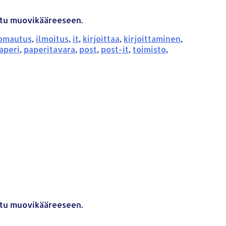
attu muovikääreeseen.
omautus
,
ilmoitus
,
it
,
kirjoittaa
,
kirjoittaminen
,
aperi
,
paperitavara
,
post
,
post-it
,
toimisto
,
attu muovikääreeseen.