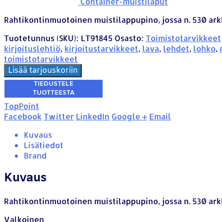
Container-muistilaput
Rahtikontinmuotoinen muistilappupino, jossa n. 530 ark
Tuotetunnus (SKU):
LT91845
Osasto:
Toimistotarvikkeet
kirjoituslehtiö
,
kirjoitustarvikkeet
,
lava
,
lehdet
,
lohko
,
toimistotarvikkeet
Lisää tarjouskoriin
TopPoint
Facebook
Twitter
LinkedIn
Google +
Email
Kuvaus
Lisätiedot
Brand
Kuvaus
Rahtikontinmuotoinen muistilappupino, jossa n. 530 ark
Valkoinen