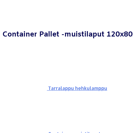
Container Pallet -muistilaput 120x
Tarralappu hehkulamppu