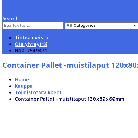
Search
Tietoa meistä
Ota yhteyttä
040-7549431
Container Pallet -muistilaput 120x
Home
Kauppa
Toimistotarvikkeet
Container Pallet -muistilaput 120x80x60mm