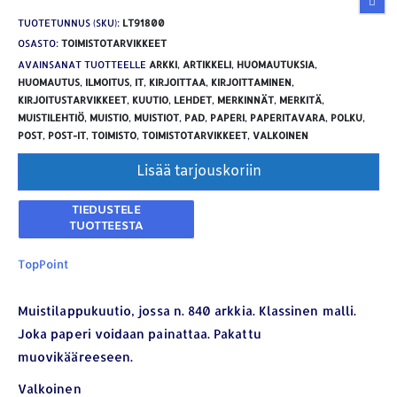
TUOTETUNNUS (SKU):
LT91800
OSASTO:
TOIMISTOTARVIKKEET
AVAINSANAT TUOTTEELLE
ARKKI
,
ARTIKKELI
,
HUOMAUTUKSIA
,
HUOMAUTUS
,
ILMOITUS
,
IT
,
KIRJOITTAA
,
KIRJOITTAMINEN
,
KIRJOITUSTARVIKKEET
,
KUUTIO
,
LEHDET
,
MERKINNÄT
,
MERKITÄ
,
MUISTILEHTIÖ
,
MUISTIO
,
MUISTIOT
,
PAD
,
PAPERI
,
PAPERITAVARA
,
POLKU
,
POST
,
POST-IT
,
TOIMISTO
,
TOIMISTOTARVIKKEET
,
VALKOINEN
Lisää tarjouskoriin
TopPoint
Muistilappukuutio, jossa n. 840 arkkia. Klassinen malli.
Joka paperi voidaan painattaa. Pakattu
muovikääreeseen.
YHTEYSTIEDOT
Valkoinen