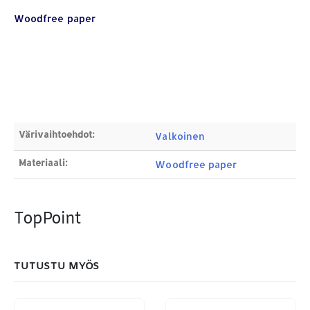
Osoite:
Hikivuorenkatu 14 C 20, 33710 Tampere
Woodfree paper
Puhelin:
040-7549431
Sähköposti:
royal.yrityslahjat@gmail.com
ETSI TUOTTEITA
Products
search
Värivaihtoehdot:
Valkoinen
Materiaali:
Woodfree paper
MAKSUTAPAMME:
TopPoint
TUTUSTU MYÖS