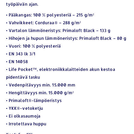
työpäivän ajan.
• Pääkangas: 100 % polyesteriä – 215 g/m²
• Vahvikkeet: Corduraa® – 288 g/m²
• Vartalon lämmöneristys: Primaloft Black – 133 g
• Hihojen ja hupun lämmöneristys: Primaloft Black – 80 g
• Vuori: 100 % polyesteriä
• EN 343 lk 3/1
• EN 14058
• Life Pocket™, elektroniikkalaitteiden akun kestoa
pidentävä tasku
• Vedenpitävyys min. 15.000 mm
YHTEYSTIEDOT
• Hengittävyys min. 15.000 g/m²
• Primaloft®-lämpöeristys
Osoite:
Hikivuorenkatu 14 C 20, 33710 Tampere
• YKK®-vetoketju
Puhelin:
040-7549431
• Ei olkasaumoja
Sähköposti:
royal.yrityslahjat@gmail.com
• Irrotettava huppu
ETSI TUOTTEITA