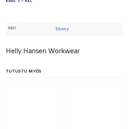
Koot: S – 4XL
Products
search
Väri
Ebony
Helly Hansen Workwear
MAKSUTAPAMME:
TUTUSTU MYÖS