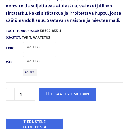
neppareilla suljettavaa etutaskua, vetoketjullinen
rintatasku, kaksi sisätaskua ja irroitettava huppu, jossa
säätömahdollisuus. Saatavana naisten ja miesten malli.
TUOTETUNNUS (SKU):
131032-855-4
OSASTOT:
TAKIT
,
VAATETUS
KOKO
VÄRI
POISTA
LISÄÄ OSTOSKORIIN