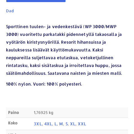
Dad
Sporttinen tuulen- ja vedenkestävä (WP 3000/MWP
3000) vuoritettu parkatakki pidennetyllä takaosalla ja
vyötärön kiristysnyörillä. Resorit hihansuissa ja
kauluksessa lisäävät käyttömukavuutta. Kaksi
neppareilla suljettavaa etutaskua, vetoketjullinen
YHTEYSTIEDOT
rintatasku, kaksi sisätaskua ja irroitettava huppu, jossa
säätömahdollisuus. Saatavana naisten ja miesten malli.
Osoite:
Hikivuorenkatu 14 C 20, 33710 Tampere
Puhelin:
040-7549431
100% nylon. Vuori: 100% polyesteri.
Sähköposti:
royal.yrityslahjat@gmail.com
ETSI TUOTTEITA
Paino
1,76925 kg
Products
search
Koko
3XL
,
4XL
,
L
,
M
,
S
,
XL
,
XXL