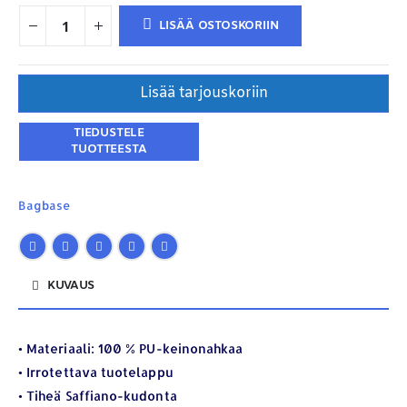
LISÄÄ OSTOSKORIIN
Lisää tarjouskoriin
Bagbase
KUVAUS
YHTEYSTIEDOT
Osoite:
Hikivuorenkatu 14 C 20, 33710 Tampere
• Materiaali: 100 % PU-keinonahkaa
Puhelin:
040-7549431
• Irrotettava tuotelappu
Sähköposti:
royal.yrityslahjat@gmail.com
• Tiheä Saffiano-kudonta