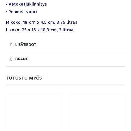
• Vetoketjukiinnitys
ETSI TUOTTEITA
• Pehmeä vuori
Products
search
M koko: 18 x 11 x 4,5 cm, 0,75 litraa
L koko: 25 x 16 x 10,3 cm, 3 litraa
LISÄTIEDOT
BRAND
MAKSUTAPAMME:
TUTUSTU MYÖS