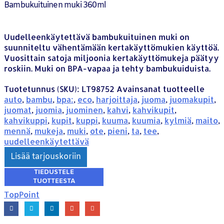
Bambukuituinen muki 360ml
Uudelleenkäytettävä bambukuituinen muki on
suunniteltu vähentämään kertakäyttömukien käyttöä.
Vuosittain satoja miljoonia kertakäyttömukeja päätyy
roskiin. Muki on BPA-vapaa ja tehty bambukuiduista.
Tuotetunnus (SKU):
LT98752
Avainsanat tuotteelle
auto
,
bambu
,
bpa:
,
eco
,
harjoittaja
,
juoma
,
juomakupit
,
juomat
,
juomia
,
juominen
,
kahvi
,
kahvikupit
,
kahvikuppi
,
kupit
,
kuppi
,
kuuma
,
kuumia
,
kylmiä
,
maito
,
mennä
,
mukeja
,
muki
,
ote
,
pieni
,
ta
,
tee
,
uudelleenkäytettävä
Lisää tarjouskoriin
TopPoint