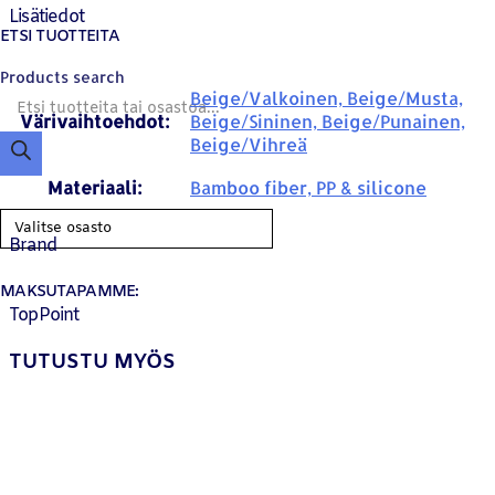
Lisätiedot
ETSI TUOTTEITA
Products search
Beige/Valkoinen, Beige/Musta,
Värivaihtoehdot:
Beige/Sininen, Beige/Punainen,
Beige/Vihreä
Materiaali:
Bamboo fiber, PP & silicone
Brand
MAKSUTAPAMME:
TopPoint
TUTUSTU MYÖS