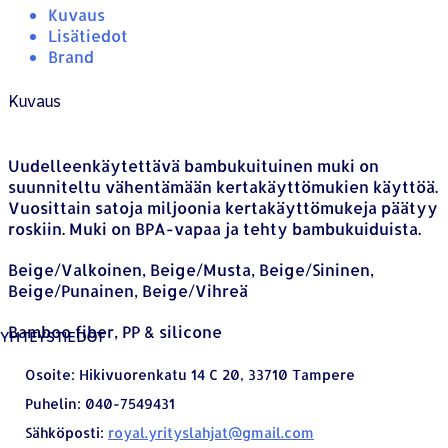
Kuvaus
Lisätiedot
Brand
Kuvaus
Uudelleenkäytettävä bambukuituinen muki on
suunniteltu vähentämään kertakäyttömukien käyttöä.
Vuosittain satoja miljoonia kertakäyttömukeja päätyy
roskiin. Muki on BPA-vapaa ja tehty bambukuiduista.
Beige/Valkoinen, Beige/Musta, Beige/Sininen,
Beige/Punainen, Beige/Vihreä
Bamboo fiber, PP & silicone
YHTEYSTIEDOT
Osoite:
Hikivuorenkatu 14 C 20, 33710 Tampere
Puhelin:
040-7549431
Sähköposti:
royal.yrityslahjat@gmail.com