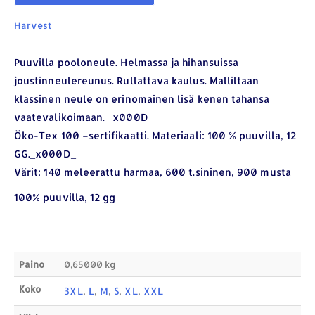
Harvest
Puuvilla pooloneule. Helmassa ja hihansuissa
joustinneulereunus. Rullattava kaulus. Malliltaan
klassinen neule on erinomainen lisä kenen tahansa
vaatevalikoimaan. _x000D_
Öko-Tex 100 –sertifikaatti. Materiaali: 100 % puuvilla, 12
YHTEYSTIEDOT
GG._x000D_
Värit: 140 meleerattu harmaa, 600 t.sininen, 900 musta
Osoite:
Hikivuorenkatu 14 C 20, 33710 Tampere
Puhelin:
040-7549431
100% puuvilla, 12 gg
Sähköposti:
royal.yrityslahjat@gmail.com
ETSI TUOTTEITA
Paino
0,65000 kg
Products
search
Koko
3XL
,
L
,
M
,
S
,
XL
,
XXL