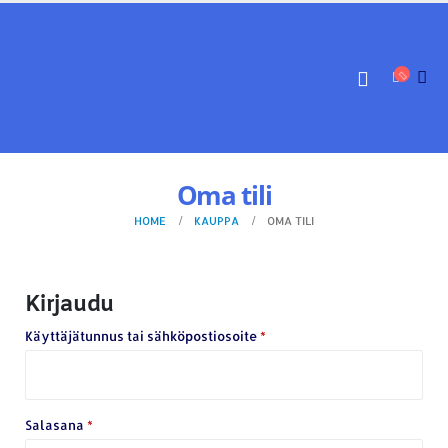
YHTEYSTIEDOT
Osoite:
Hikivuorenkatu 14 C 20, 33710 Tampere
Puhelin:
040-7549431
Sähköposti:
royal.yrityslahjat@gmail.com
Oma tili
ETSI TUOTTEITA
HOME
KAUPPA
OMA TILI
Products
search
Kirjaudu
Käyttäjätunnus tai sähköpostiosoite
*
MAKSUTAPAMME:
Salasana
*