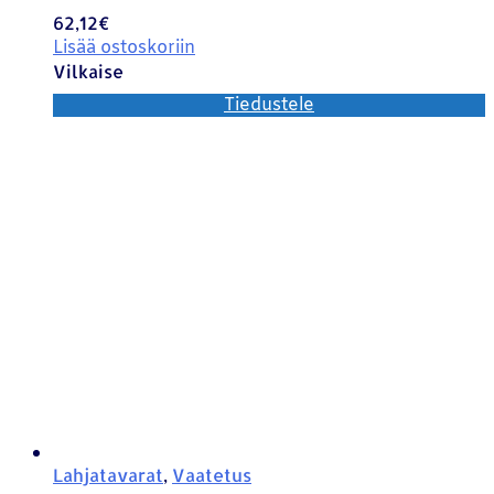
62,12
€
Lisää ostoskoriin
Vilkaise
Tiedustele
Lahjatavarat
,
Vaatetus