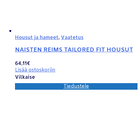
Housut ja hameet
,
Vaatetus
NAISTEN REIMS TAILORED FIT HOUSUT
64,11
€
Lisää ostoskoriin
Vilkaise
Tiedustele