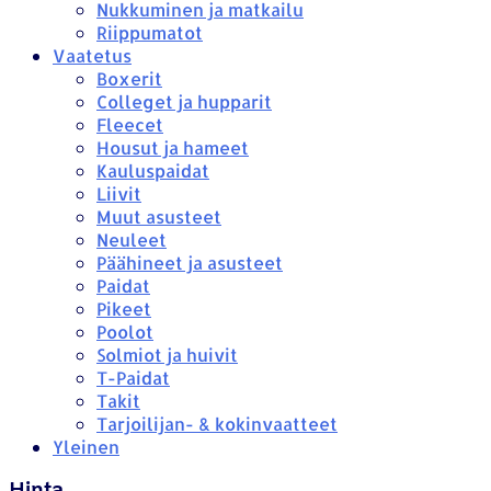
Nukkuminen ja matkailu
Riippumatot
Vaatetus
Boxerit
Colleget ja hupparit
Fleecet
Housut ja hameet
Kauluspaidat
Liivit
Muut asusteet
Neuleet
Päähineet ja asusteet
Paidat
Pikeet
Poolot
Solmiot ja huivit
T-Paidat
Takit
Tarjoilijan- & kokinvaatteet
Yleinen