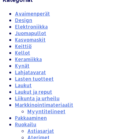
Kategoriat
Avaimenperät
Design
Elektroniikka
Juomapullot
Kasvomaskit
Keittiö
Kellot
Keramiikka
Kynät
Lahjatavarat
Lasten tuotteet
Laukut
Laukut ja reput
Liikunta ja urheilu
Markkinointimateriaalit
Myyntitelineet
Pakkaaminen
Ruokailu
Astiasarjat
Aterimet