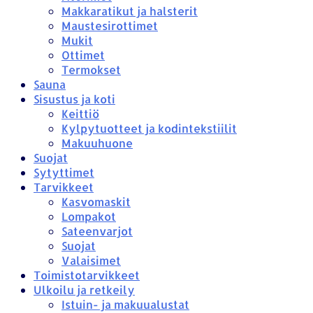
Makkaratikut ja halsterit
Maustesirottimet
Mukit
Ottimet
Termokset
Sauna
Sisustus ja koti
Keittiö
Kylpytuotteet ja kodintekstiilit
Makuuhuone
Suojat
Sytyttimet
Tarvikkeet
Kasvomaskit
Lompakot
Sateenvarjot
Suojat
Valaisimet
Toimistotarvikkeet
Ulkoilu ja retkeily
Istuin- ja makuualustat