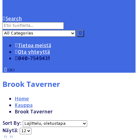
Search
Tietoa meistä
Ota yhteyttä
040-7549431
Brook Taverner
Home
Kauppa
Brook Taverner
Sort By:
Näytä: