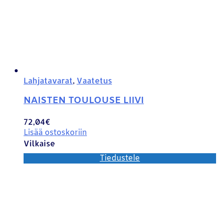
Lahjatavarat
,
Vaatetus
NAISTEN TOULOUSE LIIVI
72,04
€
Lisää ostoskoriin
Vilkaise
Tiedustele