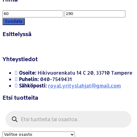
Hinta
Suodata
Esittelyssä
Yhteystiedot
Osoite:
Hikivuorenkatu 14 C 20, 33710 Tampere
Puhelin:
040-7549431
Sähköposti:
royal.yrityslahjat@gmail.com
Etsi tuotteita